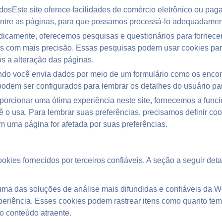
osEste site oferece facilidades de comércio eletrônico ou pag
 entre as páginas, para que possamos processá-lo adequadamen
icamente, oferecemos pesquisas e questionários para fornecer 
os com mais precisão. Essas pesquisas podem usar cookies par
ós a alteração das páginas.
ndo você envia dados por meio de um formulário como os encon
podem ser configurados para lembrar os detalhes do usuário pa
porcionar uma ótima experiência neste site, fornecemos a funci
 o usa. Para lembrar suas preferências, precisamos definir c
 uma página for afetada por suas preferências.
es fornecidos por terceiros confiáveis. A seção a seguir deta
 uma das soluções de análise mais difundidas e confiáveis da 
eriência. Esses cookies podem rastrear itens como quanto temp
o conteúdo atraente.