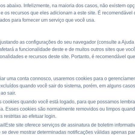
dos abaixo. Infelizmente, na maioria dos casos, não existem op
e os recursos que eles adicionam a este site. É recomendável q
sados para fornecer um serviço que você usa.
justando as configurações do seu navegador (consulte a Ajuda 
fetará a funcionalidade deste e de muitos outros sites que voc
onalidades e recursos deste site. Portanto, é recomendável qu
iar uma conta connosco, usaremos cookies para o gerenciamen
excluídos quando você sair do sistema, porém, em alguns caso
ao sair.
s cookies quando você está logado, para que possamos lembrar 
na. Esses cookies são normalmente removidos ou limpos quando
restritas ao efetuar login.
ailEste site oferece serviços de assinatura de boletim informat
e se deve mostrar determinadas notificações válidas apenas para 