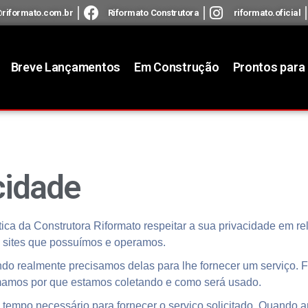
riformato.com.br
Riformato Construtora
riformato.oficial
Breve Lançamentos
Em Construção
Prontos para
cidade
ítica da Construtora Riformato respeitar a sua privacidade em 
s sites que possuímos e operamos.
o realmente precisamos delas para lhe fornecer um serviço. F
amos por que estamos coletando e como será usado.
 tempo necessário para fornecer o serviço solicitado. Quando