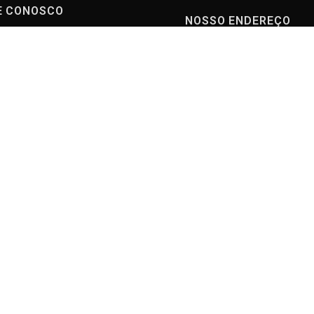
E CONOSCO
NOSSO ENDEREÇO
(11) 5555-0829
Rua Almirante Giachett
Vila Carrao - São Paul
faleconosco@riformato.com.b
CEP 03427-080
r
ATENDIMENTO
Bate Papo ONLINE
(11) 93216-7228
Segunda à Sexta
08:00 - 18:00hs
Portal do Cliente